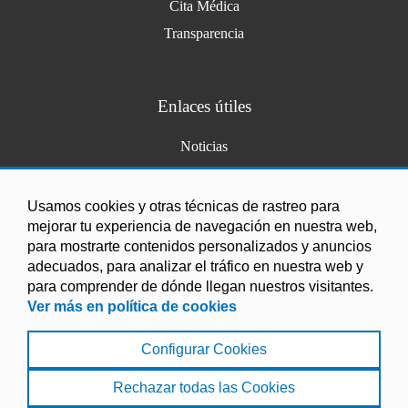
Cita Médica
Transparencia
Enlaces útiles
Noticias
Agenda
Ordenanzas
Usamos cookies y otras técnicas de rastreo para
mejorar tu experiencia de navegación en nuestra web,
Entidades y asociaciones
para mostrarte contenidos personalizados y anuncios
adecuados, para analizar el tráfico en nuestra web y
para comprender de dónde llegan nuestros visitantes.
Ver más en política de cookies
Configurar Cookies
Aviso Legal
|
Política de Cookies
|
Accesibilidad
|
Protección de Datos
|
Mapa Web
Rechazar todas las Cookies
© 2022 Ayuntamiento de Polopos - La Mamola