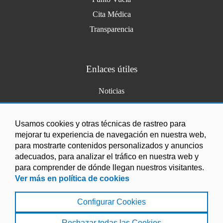
Cita Médica
Transparencia
Enlaces útiles
Noticias
Agenda
Ordenanzas
Usamos cookies y otras técnicas de rastreo para
mejorar tu experiencia de navegación en nuestra web,
Entidades y asociaciones
para mostrarte contenidos personalizados y anuncios
adecuados, para analizar el tráfico en nuestra web y
para comprender de dónde llegan nuestros visitantes.
Ver más en política de cookies
Configurar Cookies
Aviso Legal
|
Política de Cookies
|
Accesibilidad
|
Protección de Datos
|
Mapa Web
Rechazar todas las Cookies