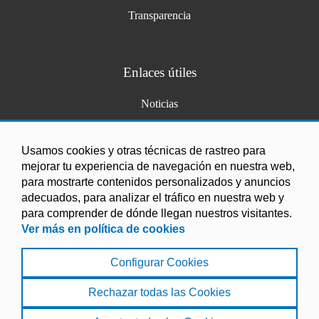
Transparencia
Enlaces útiles
Noticias
Agenda
Ordenanzas
Usamos cookies y otras técnicas de rastreo para
mejorar tu experiencia de navegación en nuestra web,
Entidades y asociaciones
para mostrarte contenidos personalizados y anuncios
adecuados, para analizar el tráfico en nuestra web y
para comprender de dónde llegan nuestros visitantes.
Ver más en política de cookies
Configurar Cookies
Aviso Legal
|
Política de Cookies
|
Accesibilidad
|
Protección de Datos
|
Mapa Web
Rechazar todas las Cookies
© 2022 Ayuntamiento de Polopos - La Mamola