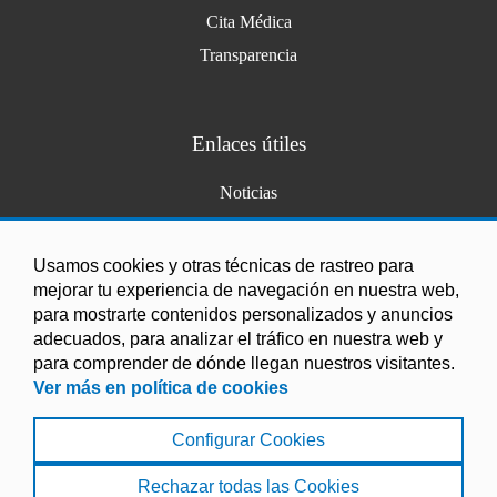
Cita Médica
Transparencia
Enlaces útiles
Noticias
Agenda
Ordenanzas
Usamos cookies y otras técnicas de rastreo para
mejorar tu experiencia de navegación en nuestra web,
Entidades y asociaciones
para mostrarte contenidos personalizados y anuncios
adecuados, para analizar el tráfico en nuestra web y
para comprender de dónde llegan nuestros visitantes.
Ver más en política de cookies
Configurar Cookies
Aviso Legal
|
Política de Cookies
|
Accesibilidad
|
Protección de Datos
|
Mapa Web
Rechazar todas las Cookies
© 2022 Ayuntamiento de Polopos - La Mamola